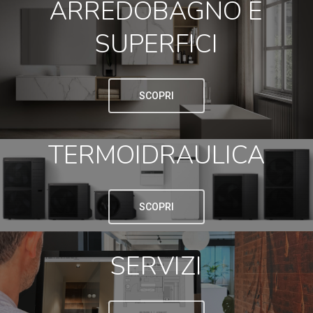
ARREDOBAGNO E
SUPERFICI
SCOPRI
TERMOIDRAULICA
SCOPRI
SERVIZI