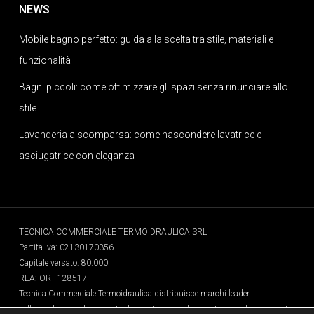
NEWS
Mobile bagno perfetto: guida alla scelta tra stile, materiali e
funzionalità
Bagni piccoli: come ottimizzare gli spazi senza rinunciare allo
stile
Lavanderia a scomparsa: come nascondere lavatrice e
asciugatrice con eleganza
TECNICA COMMERCIALE TERMOIDRAULICA SRL
Partita Iva: 02130170356
Capitale versato: 80.000
REA: OR - 128517
Tecnica Commerciale Termoidraulica distribuisce marchi leader
nella produzione di impianti idrosanitari, riscaldamento e condizionamento,