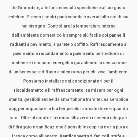
dell’immobile, alle tue necessità specifiche e al tuo gusto
estetico. Presso i nostri punti vendita troverai tutto ciò di cui
hai bisogno. Controllare la temperatura interna
dell’ambiente domestico è sempre più facile coi
pannelli
radianti
a pavimento,
a parete o soffitto.
Raffrescamento a
pavimento
e
riscaldamento a pavimento
permettono di
contenere i consumi energetici garantendo la sensazione
di un benessere diffuso e silenzioso per chi vive l’ambiente.
Possiamo installare dei
condizionatori
per il
riscaldamento
e il
raffrescamento
, su misura per ogni
stanza, gestibili anche da smartphone tramite una semplice
app, per impostare la tua temperatura ideale dove e quando
vuoi. Oltre al comfort termico attraverso i sistemi integrati
di filtraggio e sanificazione è possibile respirare aria pura e
fresca come all’aperto.
Ventilconvettori
,
fan coil
,
stufe a