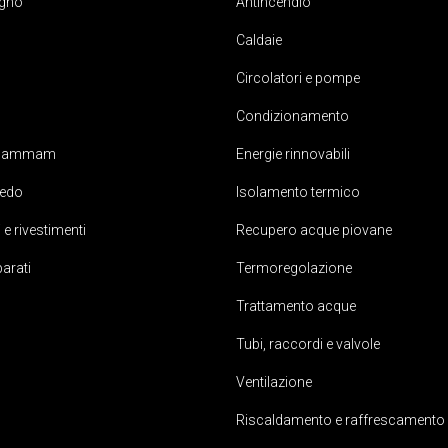
gno
Antincendio
Caldaie
Circolatori e pompe
Condizionamento
 hammam
Energie rinnovabili
edo
Isolamento termico
 e rivestimenti
Recupero acque piovane
parati
Termoregolazione
Trattamento acque
Tubi, raccordi e valvole
Ventilazione
Riscaldamento e raffrescamento