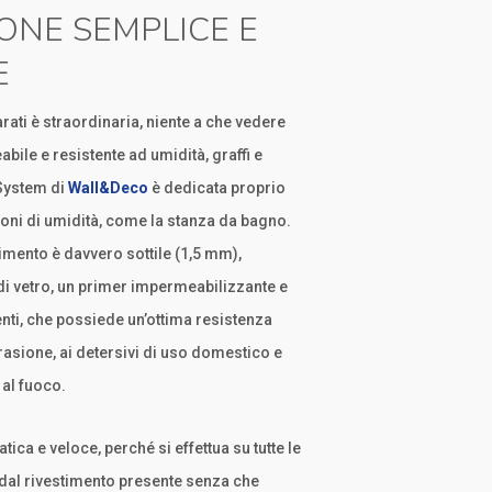
ONE SEMPLICE E
E
rati è straordinaria, niente a che vedere
ile e resistente ad umidità, graffi e
 System di
Wall&Deco
è dedicata proprio
oni di umidità, come la stanza da bagno.
mento è davvero sottile (1,5 mm),
di vetro, un primer impermeabilizzante e
enti, che possiede un’ottima resistenza
’abrasione, ai detersivi di uso domestico e
 al fuoco.
tica e veloce, perché si effettua su tutte le
 dal rivestimento presente senza che