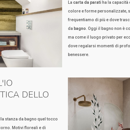
La
carta da parati
ha la capacità 
colore e forme personalizzate, 
frequentiamo di più e dove tras
da
bagno
. Oggi il bagno non è 
ma come il luogo privato per ecce
dove regalarsi momenti di profon
benessere.
'IO
TICA DELLO
 alla stanza da bagno quel tocco
orno. Motivi floreali e di