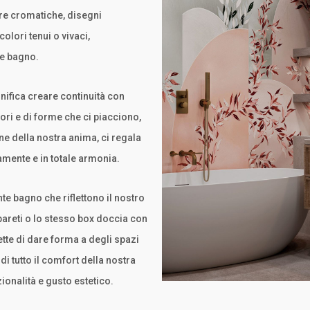
ure cromatiche, disegni
olori tenui o vivaci,
e bagno.
gnifica creare continuità con
ori e di forme che ci piacciono,
e della nostra anima, ci regala
ramente e in totale armonia.
e bagno che riflettono il nostro
areti o lo stesso box doccia con
mette di dare forma a degli spazi
di tutto il comfort della nostra
ionalità e gusto estetico.