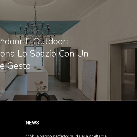
Indoor E Outdoor:
iona Lo Spazio Con Un
e Gesto
NEWS
Mobile bagno perfetto: guida alla scelta tra