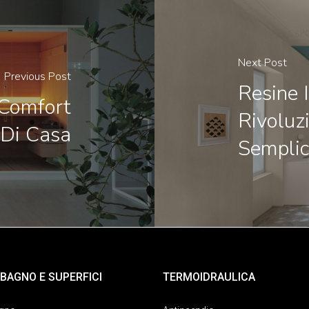
Next Post
Previous Post
Resine 
 Comfort
Rivoluz
Di Casa
Semplic
BAGNO E SUPERFICI
TERMOIDRAULICA