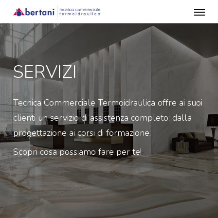
Menu
Skip
to
main
content
SERVIZI
Tecnica Commerciale Termoidraulica offre ai suoi
clienti un servizio di assistenza completo: dalla
progettazione ai corsi di formazione.
Scopri cosa possiamo fare per te!