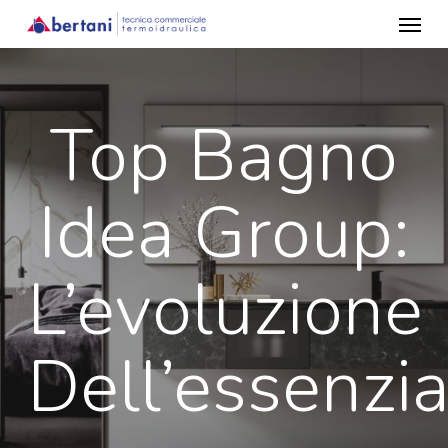
Menu
Skip
to
main
content
Top Bagno
Idea Group:
L’evoluzione
Dell’essenzia