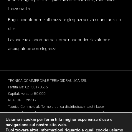
funzionalità
Bagni piccoli: come ottimizzare gli spazi senza rinunciare allo
stile
Lavanderia a scomparsa: come nascondere lavatrice e
asciugatrice con eleganza
TECNICA COMMERCIALE TERMOIDRAULICA SRL
Partita Iva: 02130170356
Capitale versato: 80.000
REA: OR - 128517
Tecnica Commerciale Termoidraulica distribuisce marchi leader
nella produzione di impianti idrosanitari, riscaldamento e condizionamento,
Usiamo i cookie per fornirti la miglior esperienza d'uso e
sistemi per lo sfruttamento di risorse rinnovabili ed il risparmio energetico,
navigazione sul nostro sito web.
arredobagno, sanitari, rubinetteria, sistemi doccia, aree benessere,
Puoi trovare altre informazioni riguardo a quali cookie usiamo