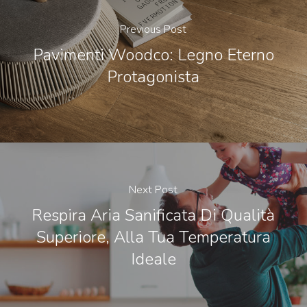
Previous Post
Pavimenti Woodco: Legno Eterno
Protagonista
Next Post
Respira Aria Sanificata Di Qualità
Superiore, Alla Tua Temperatura
Ideale