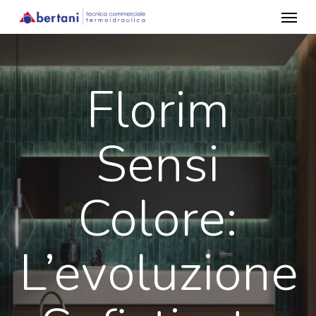
Menu
Skip
to
main
content
Florim
Sensi
Colore:
L’evoluzione