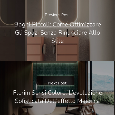
Previous Post
Bagni Piccoli: Come Ottimizzare
Gli Spazi Senza Rinunciare Allo
Stile
Next Post
Florim Sensi Colore: L’evoluzione
Sofisticata Dell’effetto Maiolica