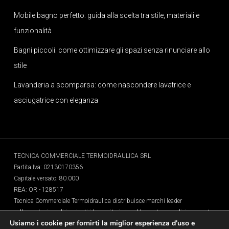
Mobile bagno perfetto: guida alla scelta tra stile, materiali e
funzionalità
Bagni piccoli: come ottimizzare gli spazi senza rinunciare allo
stile
Lavanderia a scomparsa: come nascondere lavatrice e
asciugatrice con eleganza
TECNICA COMMERCIALE TERMOIDRAULICA SRL
Partita Iva: 02130170356
Capitale versato: 80.000
REA: OR - 128517
Tecnica Commerciale Termoidraulica distribuisce marchi leader
nella produzione di impianti idrosanitari, riscaldamento e condizionamento,
Usiamo i cookie per fornirti la miglior esperienza d'uso e
sistemi per lo sfruttamento di risorse rinnovabili ed il risparmio energetico,